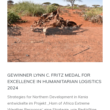
STRATEGIES FOR NORTHERN
DEVELOPMENT - GEWINNER LYNN C.
FRITZ MEDAL 2024
Nordkenia - Tote Tiere durch Dürre
GEWINNER LYNN C. FRITZ MEDAL FOR
EXCELLENCE IN HUMANITARIAN LOGISTICS
2024
Strategies for Northern Development in Kenia
entwickelte im Projekt „Horn of Africa Extreme
Weather Response“ eine Strategie, wie Bedürftige