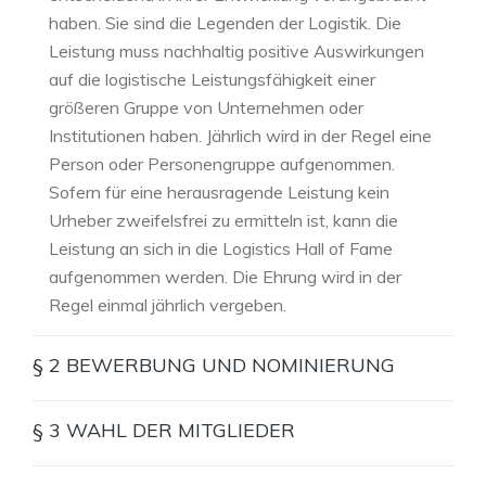
haben. Sie sind die Legenden der Logistik. Die
Leistung muss nachhaltig positive Auswirkungen
auf die logistische Leistungsfähigkeit einer
größeren Gruppe von Unternehmen oder
Institutionen haben. Jährlich wird in der Regel eine
Person oder Personengruppe aufgenommen.
Sofern für eine herausragende Leistung kein
Urheber zweifelsfrei zu ermitteln ist, kann die
Leistung an sich in die Logistics Hall of Fame
aufgenommen werden. Die Ehrung wird in der
Regel einmal jährlich vergeben.
§ 2 BEWERBUNG UND NOMINIERUNG
Vorschläge oder Bewerbungen für die Aufnahme
§ 3 WAHL DER MITGLIEDER
in die Logistics Hall of Fame sind per
Internetformular unter
Die Wahl erfolgt geheim.