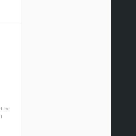
t ihr
of