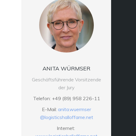
ANITA WÜRMSER
Geschäftsführende Vorsitzende
der Jury
Telefon: +49 (89) 958 226-11
E-Mail:
anita.wuermser
@logisticshalloffame.net
Internet: