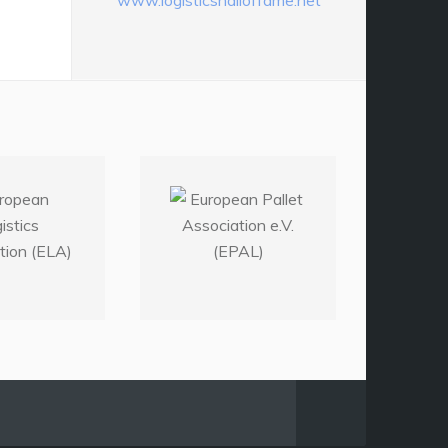
www.logisticshalloffame.net