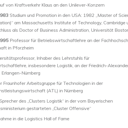
uf von Kraftverkehr Klaus an den Unilever-Konzern
1983
Studium und Promotion in den USA: 1982 „Master of Scie
ation)“ am Massachusetts Institute of Technology, Cambridge 
luss als Doctor of Business Administration, Universität Bosto
1995
Professor für Betriebswirtschaftlehre an der Fachhochsch
haft in Pforzheim
rsitätsprofessor, Inhaber des Lehrstuhls für
rtschaftlehre, insbesondere Logistik, an der Friedrich-Alexande
t Erlangen-Nürnberg
r Fraunhofer Arbeitsgruppe für Technologien in der
enstleistungswirtschaft (ATL) in Nürnberg
Sprecher des „Clusters Logistik“ in der vom Bayerischen
sministerium gestarteten „Cluster Offensive“
hme in die Logistics Hall of Fame