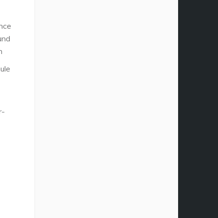
nce
und
n
ule
r-