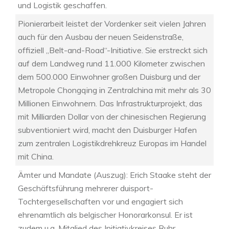
und Logistik geschaffen.
Pionierarbeit leistet der Vordenker seit vielen Jahren
auch für den Ausbau der neuen Seidenstraße,
offiziell „Belt-and-Road“-Initiative. Sie erstreckt sich
auf dem Landweg rund 11.000 Kilometer zwischen
dem 500.000 Einwohner großen Duisburg und der
Metropole Chongqing in Zentralchina mit mehr als 30
Millionen Einwohnern. Das Infrastrukturprojekt, das
mit Milliarden Dollar von der chinesischen Regierung
subventioniert wird, macht den Duisburger Hafen
zum zentralen Logistikdrehkreuz Europas im Handel
mit China.
Ämter und Mandate (Auszug): Erich Staake steht der
Geschäftsführung mehrerer duisport-
Tochtergesellschaften vor und engagiert sich
ehrenamtlich als belgischer Honorarkonsul. Er ist
zudem u.a. Mitglied des Initiativkreises Ruhr,