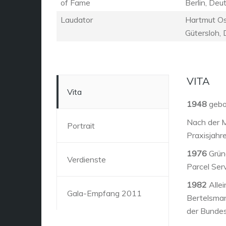
of Fame
Berlin,
Deut
Laudator
Hartmut Os
Gütersloh,
VITA
Vita
1948
gebo
Nach der M
Portrait
Praxisjahr
1976
Grün
Verdienste
Parcel Ser
1982
Alle
Gala-Empfang 2011
Bertelsman
der Bundes