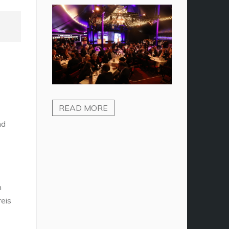
READ MORE
nd
n
eis