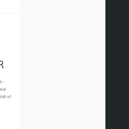
R
k-
eal
all of