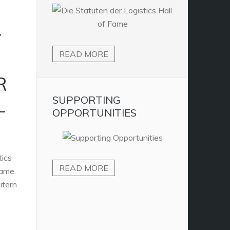
T
READ MORE
R
SUPPORTING
L
OPPORTUNITIES
tics
READ MORE
Fame.
itern