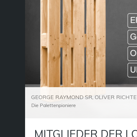
GEORGE RAYMOND SR, OLIVER RICHTER
Die Palettenpioniere
MITGLIEDER DER L