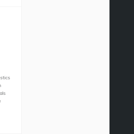
stics
n
als
e