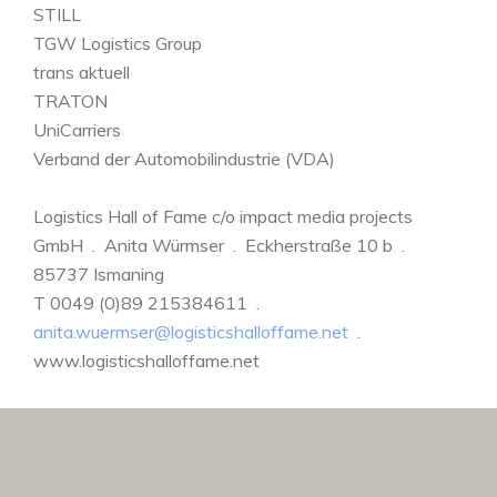
STILL
TGW Logistics Group
trans aktuell
TRATON
UniCarriers
Verband der Automobilindustrie (VDA)
Logistics Hall of Fame c/o impact media projects
GmbH . Anita Würmser . Eckherstraße 10 b .
85737 Ismaning
T 0049 (0)89 215384611 .
anita.wuermser@logisticshalloffame.net
.
www.logisticshalloffame.net