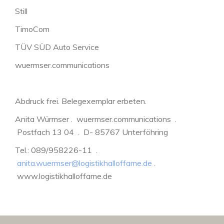
Still
TimoCom
TÜV SÜD Auto Service
wuermser.communications
Abdruck frei. Belegexemplar erbeten.
Anita Würmser . wuermser.communications .
Postfach 13 04 . D- 85767 Unterföhring
Tel.: 089/958226-11 .
anita.wuermser@logistikhalloffame.de
.
www.logistikhalloffame.de