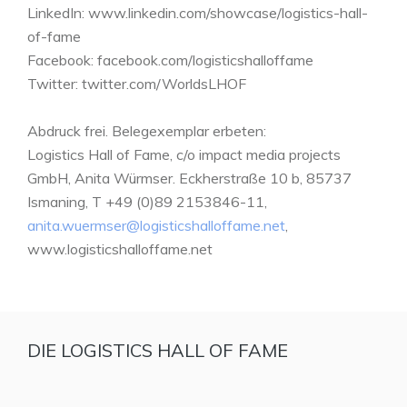
LinkedIn: www.linkedin.com/showcase/logistics-hall-
of-fame
Facebook: facebook.com/logisticshalloffame
Twitter: twitter.com/WorldsLHOF
Abdruck frei. Belegexemplar erbeten:
Logistics Hall of Fame, c/o impact media projects
GmbH, Anita Würmser. Eckherstraße 10 b, 85737
Ismaning, T +49 (0)89 2153846-11,
anita.wuermser@logisticshalloffame.net
,
www.logisticshalloffame.net
DIE LOGISTICS HALL OF FAME