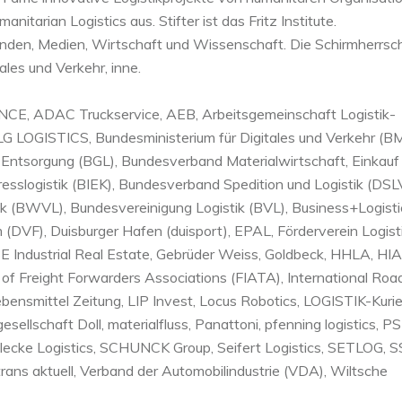
nitarian Logistics aus. Stifter ist das Fritz Institute.
erbänden, Medien, Wirtschaft und Wissenschaft. Die Schirmherrsc
ales und Verkehr, inne.
E, ADAC Truckservice, AEB, Arbeitsgemeinschaft Logistik-
LG LOGISTICS, Bundesministerium für Digitales und Verkehr (B
 Entsorgung (BGL), Bundesverband Materialwirtschaft, Einkauf
sslogistik (BIEK), Bundesverband Spedition und Logistik (DSLV
k (BWVL), Bundesvereinigung Logistik (BVL), Business+Logisti
VF), Duisburger Hafen (duisport), EPAL, Förderverein Logist
RBE Industrial Real Estate, Gebrüder Weiss, Goldbeck, HHLA, HIA
n of Freight Forwarders Associations (FIATA), International Roa
Lebensmittel Zeitung, LIP Invest, Locus Robotics, LOGISTIK-Kurie
lschaft Doll, materialfluss, Panattoni, pfenning logistics, PS
ecke Logistics, SCHUNCK Group, Seifert Logistics, SETLOG, S
trans aktuell, Verband der Automobilindustrie (VDA), Wiltsche