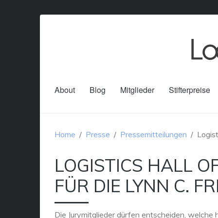
About
Blog
Mitglieder
Stifterpreise
Home
Presse
Pressemitteilungen
Logist
LOGISTICS HALL O
FÜR DIE LYNN C. F
Die Jurymitglieder dürfen entscheiden, welche h