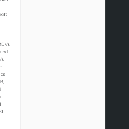
haft
MDV),
 und
),
c,
ics
B,
d
r,
I
SI