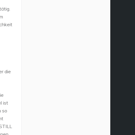
ätig.
im
chkeit
er die
ie
 ist
m so
ht
 STILL
onen