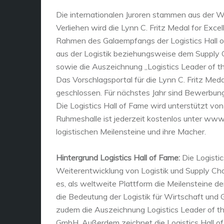
Die internationalen Juroren stammen aus der Wir
Verliehen wird die Lynn C. Fritz Medal for Exc
Rahmen des Galaempfangs der Logistics Hall of
aus der Logistik beziehungsweise dem Supply
sowie die Auszeichnung „Logistics Leader of t
Das Vorschlagsportal für die Lynn C. Fritz Med
geschlossen. Für nächstes Jahr sind Bewerbun
Die Logistics Hall of Fame wird unterstützt vo
Ruhmeshalle ist jederzeit kostenlos unter www.l
logistischen Meilensteine und ihre Macher.
Hintergrund Logistics Hall of Fame:
Die Logistic
Weiterentwicklung von Logistik und Supply Ch
es, als weltweite Plattform die Meilensteine d
die Bedeutung der Logistik für Wirtschaft und G
zudem die Auszeichnung Logistics Leader of the
GmbH. Außerdem zeichnet die Logistics Hall of