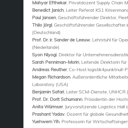
Mahyar Efthekar
, Privatdozent Supply Chain 
Benedict Janich
, Leiter Referat KS1 Krisenman
Paul Jansen
, Geschäftsführender Direktor, Fle
Thilo Jörgl
, Geschäftsführender Gesellschafter i
(Deutschland).
Prof. Dr. ir. Sander de Leeuw
, Lehrstuhl für Op
(Niederlande)
Syon Niyogi
, Direktor für Unternehmensdienstle
Sarah Penniman-Morin
, Leitende Direktorin f
Andreas Reuther
, Co-Host logistik4punktnull-
Megan Richardson
, Außerordentliche Mitarbeit
Laboratory (USA)
Benjamin Safari
, Leiter SCM-Dienste, UNHCR 
Prof. Dr. Dorit Schumann
, Präsidentin der Hoch
Anita Würmser
, Juryvorsitzende Logistics Hall
Prashant Yadav
, Dozent für globale Gesundhei
Yuehwern Yih
, Professorin für Wirtschaftsing