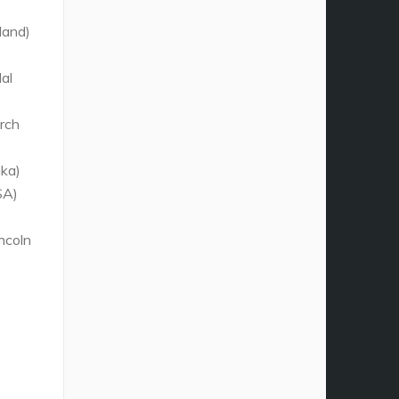
land)
al
rch
nka)
SA)
ncoln