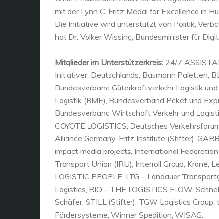
mit der Lynn C. Fritz Medal for Excellence in Huma
Die Initiative wird unterstützt von Politik, V
hat Dr. Volker Wissing, Bundesminister für Digit
Mitglieder im Unterstützerkreis:
24/7 ASSISTANC
Initiativen Deutschlands, Baumann Paletten, B
Bundesverband Güterkraftverkehr Logistik und
Logistik (BME), Bundesverband Paket und Expre
Bundesverband Wirtschaft Verkehr und Logisti
COYOTE LOGISTICS, Deutsches Verkehrsforum (D
Alliance Germany, Fritz Institute (Stifter), GA
impact media projects, International Federatio
Transport Union (IRU), Interroll Group, Krone, 
LOGISTIC PEOPLE, LTG – Landauer Transportgesel
Logistics, RIO – THE LOGISTICS FLOW, Schnell
Schäfer, STILL (Stifter), TGW Logistics Group, 
Fördersysteme, Winner Spedition, WISAG.