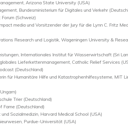
Management, Arizona State University (USA)
agement, Bundesministerium für Digitales und Verkehr (Deutsch
et Forum (Schweiz)
mpact media und Vorsitzender der Jury für die Lynn C. Fritz Med
erations Research und Logistik, Wageningen University & Resea
istungen, Internationales Institut für Wasserwirtschaft (Sri La
ür globales Lieferkettenmanagement, Catholic Relief Services (U
Podcast (Deutschland)
erin für Humanitäre Hilfe und Katastrophenhilfesysteme, MIT Li
(Ungarn)
schule Trier (Deutschland)
 of Fame (Deutschland)
t und Sozialmedizin, Harvard Medical School (USA)
enieurwesen, Purdue-Universität (USA)