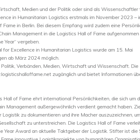
tschaft, Medien und der Politik oder sind als Wissenschaftler t
ellence in Humanitarian Logistics erstmals im November 2023 – 
 Fame in Berlin. Bei diesem Empfang wird zudem eine Persönli
 Chain Management in die Logistics Hall of Fame aufgenommen
he Year“ vergeben.
al for Excellence in Humanitarian Logistics wurde am 15. Mai
gen ab März 2024 möglich.
n Politik, Verbänden, Medien, Wirtschaft und Wissenschaft. Die
ogisticshalloffame.net zugänglich und bietet Informationen üb
s Hall of Fame ehrt international Persönlichkeiten, die sich um d
ain Management außergewöhnlich verdient gemacht haben. Ziel
er Logistik zu dokumentieren und ihre Macher auszuzeichnen, u
esellschaft zu unterstreichen. Die Logistics Hall of Fame verlei
 Year Award an aktuelle Taktgeber der Logistik. Stifter ist die
 Fame innovative Logistikprojekte von humanitären Organisati