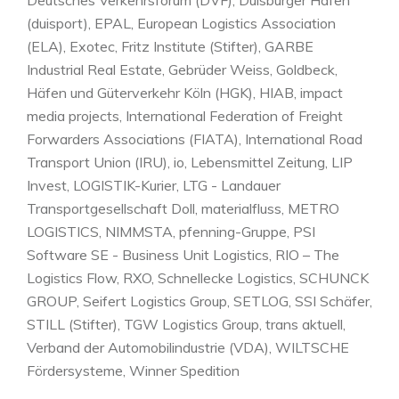
Deutsches Verkehrsforum (DVF), Duisburger Hafen
(duisport), EPAL, European Logistics Association
(ELA), Exotec, Fritz Institute (Stifter), GARBE
Industrial Real Estate, Gebrüder Weiss, Goldbeck,
Häfen und Güterverkehr Köln (HGK), HIAB, impact
media projects, International Federation of Freight
Forwarders Associations (FIATA), International Road
Transport Union (IRU), io, Lebensmittel Zeitung, LIP
Invest, LOGISTIK-Kurier, LTG - Landauer
Transportgesellschaft Doll, materialfluss, METRO
LOGISTICS, NIMMSTA, pfenning-Gruppe, PSI
Software SE - Business Unit Logistics, RIO – The
Logistics Flow, RXO, Schnellecke Logistics, SCHUNCK
GROUP, Seifert Logistics Group, SETLOG, SSI Schäfer,
STILL (Stifter), TGW Logistics Group, trans aktuell,
Verband der Automobilindustrie (VDA), WILTSCHE
Fördersysteme, Winner Spedition