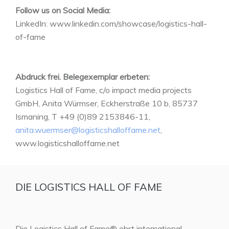
Follow us on Social Media:
LinkedIn: www.linkedin.com/showcase/logistics-hall-
of-fame
Abdruck frei. Belegexemplar erbeten:
Logistics Hall of Fame, c/o impact media projects
GmbH, Anita Würmser, Eckherstraße 10 b, 85737
Ismaning, T +49 (0)89 2153846-11,
anita.wuermser@logisticshalloffame.net
,
www.logisticshalloffame.net
DIE LOGISTICS HALL OF FAME
Die Logistics Hall of Fame® ehrt international