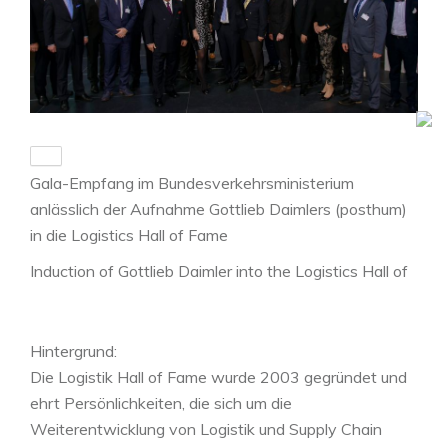
Gala-Empfang im Bundesverkehrsministerium
anlässlich der Aufnahme Gottlieb Daimlers (posthum)
in die Logistics Hall of Fame
Induction of Gottlieb Daimler into the Logistics Hall of
Fame in the Federal Ministry of Transport and Digital
Infrastructure, Berlin, Germany
Hintergrund:
Source: Logistics Hall of Fame
Die Logistik Hall of Fame wurde 2003 gegründet und
ehrt Persönlichkeiten, die sich um die
Weiterentwicklung von Logistik und Supply Chain