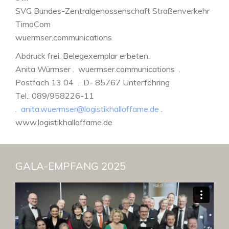
SVG Bundes-Zentralgenossenschaft Straßenverkehr
TimoCom
wuermser.communications
Abdruck frei. Belegexemplar erbeten.
Anita Würmser . wuermser.communications .
Postfach 13 04 . D- 85767 Unterföhring
Tel.: 089/958226-11
.
anita.wuermser@logistikhalloffame.de
.
www.logistikhalloffame.de
GALA-EMPFANG 2025