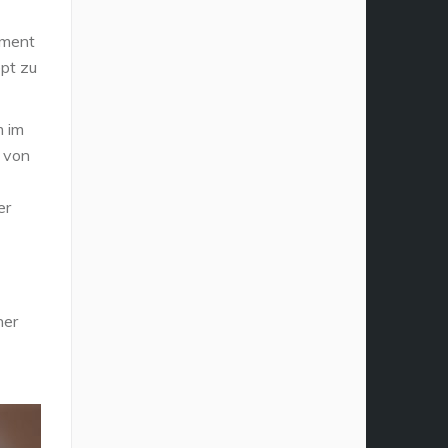
ement
ept zu
m im
n von
er
ner