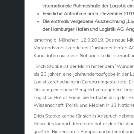
internationale Ruhmeshalle der Logistik ein
Feierliche Aufnahme am 5. Dezember 2019 
Die erstmals vergebene Auszeichnung „Log
der Hamburger Hafen und Logistik AG, Ange
Ismaning b. München, 12.9.2019. Das neue Mitgl
Vorstandsvorsitzende der Duisburger Hafen AG 
Kandidaten aus neun Nationen in die internati
„Erich Staake ist der Mann hinter dem `Wunder
als 20 Jahren eine Jahrhundertaufgabe in der L
Logistikdrehscheibe in Europa umgestaltete. Er 
Duisburg eine neue Perspektive gegeben“, beg
Logistics Hall of Fame, die Entscheidung der E
Wissenschaft, Politik und Medien in 13 Nation
Erich Staake könne für sich in Anspruch nehmen
Basis des logport-Konzepts hat er den Duisbur
größten Binnenhafen Europas und internationa