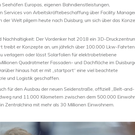
n Seehäfen Europas, eigenen Bahndienstleistungen,
en Services von Arbeitskräftebeschaffung über Facility Manag
en der Welt pilgern heute nach Duisburg, um sich über das Konz
nd Nachhaltigkeit: Der Vordenker hat 2018 ein 3D-Druckzentru
rt treibt er Konzepte an, um jährlich über 100.000 Lkw-Fahrte
 verlagern oder lässt Solarfolien für elektrobetriebene
Millionen Quadratmeter Fassaden- und Dachfläche im Duisburg
über hinaus hat er mit „startport“ eine viel beachtete
trie und Logistik geschaffen.
auch für den Ausbau der neuen Seidenstraße, offiziell „Belt-and-
 Landweg rund 11.000 Kilometern zwischen dem 500.000 Einwoh
n Zentralchina mit mehr als 30 Millionen Einwohnern.