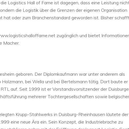
die Logistics Hall of Fame ist dagegen, dass eine Leistung nich
sondern die Logistik über die Grenzen der eigenen Organisation
t hat oder zum Branchenstandard geworden ist. Bisher schaff
.
www.logisticshalloffame.net zugänglich und bietet Informatione
hre Macher.
desheim geboren. Der Diplomkaufmann war unter anderem als
Holzmann, bei Wella und bei Bertelsmann tätig. Dort baute er
RTL auf. Seit 1999 ist er Vorstandsvorsitzender der Duisburge
chäftsführung mehrerer Tochtergesellschaften sowie belgische
elegten Krupp-Stahlwerks in Duisburg-Rheinhausen läutete der
99 eine neue Ära ein. Sein Konzept, die Industriebrache zu