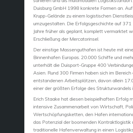
sanieren und als multimodalen Logistikstandort
Duisburg GmbH 1998 konkrete Formen an. Aufg
Krupp-Gelände zu einem logistischen Dienstlei
umzugestalten. Die Erfolgsgeschichte auf 371 
Jahre früher als geplant, komplett vermarktet w
Erschließung der Mercatorinsel.
Der einstige Massenguthafen ist heute mit ein
Binnenhafen Europas. 20.000 Schiffe und mehr
unterhält die Duisport-Gruppe 400 Verbindunge
Asien. Rund 300 Firmen haben sich im Bereich 
entstandenen Arbeitsplätzen, davon allein 17.0
einer der größten Erfolge des Strukturwandels 
Erich Staake hat diesen beispielhaften Erfolg
intensive Zusammenarbeit von Wirtschaft, Poli
Wertschöpfungsketten, den Hafen internationa
das Potenzial der boomenden Kontraktlogistik 
traditionelle Hafenverwaltung in einen Logisti