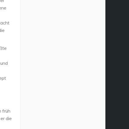
ter
ene
 acht
die
ößte
 und
ept
 früh
er die