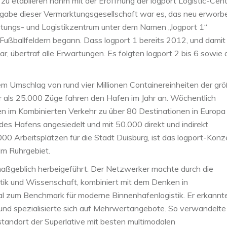
 zu etablieren nahm mit der Eröffnung der logport Logistic-Cen
abe dieser Vermarktungsgesellschaft war es, das neu erworb
stungs- und Logistikzentrum unter dem Namen „logport 1“
Fußballfeldern begann. Dass logport 1 bereits 2012, und damit
ar, übertraf alle Erwartungen. Es folgten logport 2 bis 6 sowie 
em Umschlag von rund vier Millionen Containereinheiten der gr
 als 25.000 Züge fahren den Hafen im Jahr an. Wöchentlich
n im Kombinierten Verkehr zu über 80 Destinationen in Europa
des Hafens angesiedelt und mit 50.000 direkt und indirekt
00 Arbeitsplätzen für die Stadt Duisburg, ist das logport-Konz
im Ruhrgebiet.
 maßgeblich herbeigeführt. Der Netzwerker machte durch die
tik und Wissenschaft, kombiniert mit dem Denken in
l zum Benchmark für moderne Binnenhafenlogistik. Er erkannte
und spezialisierte sich auf Mehrwertangebote. So verwandelte 
kstandort der Superlative mit besten multimodalen