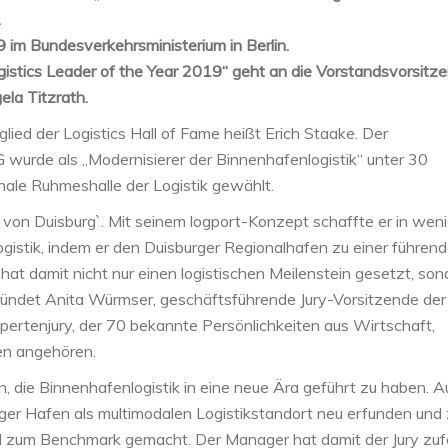
.
im Bundesverkehrsministerium in Berlin.
istics Leader of the Year 2019“ geht an die Vorstandsvorsitz
la Titzrath.
ied der Logistics Hall of Fame heißt Erich Staake. Der
wurde als „Modernisierer der Binnenhafenlogistik“ unter 30
onale Ruhmeshalle der Logistik gewählt.
 von Duisburg`. Mit seinem logport-Konzept schaffte er in wen
ogistik, indem er den Duisburger Regionalhafen zu einer führen
hat damit nicht nur einen logistischen Meilenstein gesetzt, son
ründet Anita Würmser, geschäftsführende Jury-Vorsitzende der
xpertenjury, der 70 bekannte Persönlichkeiten aus Wirtschaft,
en angehören.
, die Binnenhafenlogistik in eine neue Ära geführt zu haben. A
ger Hafen als multimodalen Logistikstandort neu erfunden und
l zum Benchmark gemacht. Der Manager hat damit der Jury zuf