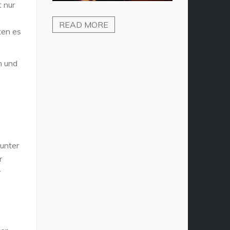
t nur
READ MORE
ten es
n und
 unter
r
r