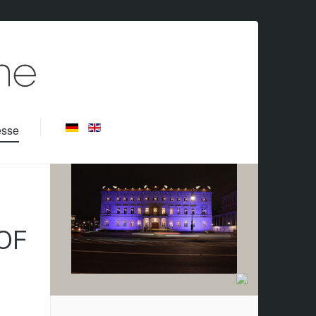
esse
OF