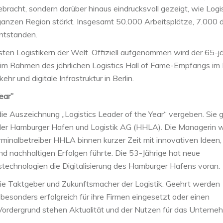
ebracht, sondern darüber hinaus eindrucksvoll gezeigt, wie Logis
ganzen Region stärkt. Insgesamt 50.000 Arbeitsplätze, 7.000 d
entstanden.
sten Logistikern der Welt. Offiziell aufgenommen wird der 65-j
 Rahmen des jährlichen Logistics Hall of Fame-Empfangs im 
r und digitale Infrastruktur in Berlin.
ear”
e Auszeichnung „Logistics Leader of the Year“ vergeben. Sie 
 der Hamburger Hafen und Logistik AG (HHLA). Die Managerin w
rminalbetreiber HHLA binnen kurzer Zeit mit innovativen Ideen,
d nachhaltigen Erfolgen führte. Die 53-Jährige hat neue
tstechnologien die Digitalisierung des Hamburger Hafens voran.
n die Taktgeber und Zukunftsmacher der Logistik. Geehrt werden
esonders erfolgreich für ihre Firmen eingesetzt oder einen
Vordergrund stehen Aktualität und der Nutzen für das Unterne