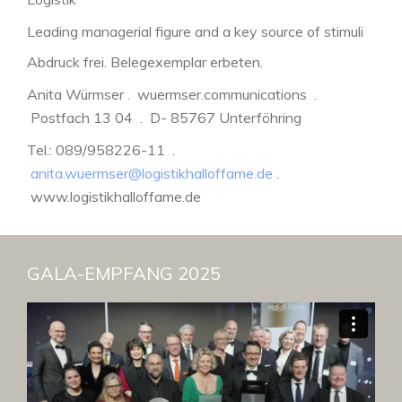
Leading managerial figure and a key source of stimuli
for modern logistics
Abdruck frei. Belegexemplar erbeten.
Source: BLG
Anita Würmser . wuermser.communications .
Postfach 13 04 . D- 85767 Unterföhring
Tel.: 089/958226-11 .
anita.wuermser@logistikhalloffame.de
.
www.logistikhalloffame.de
GALA-EMPFANG 2025