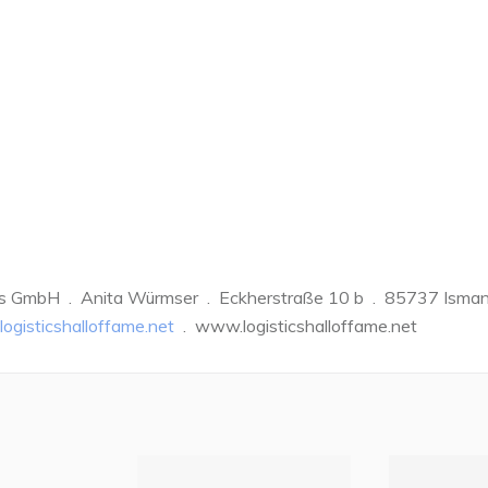
ects GmbH . Anita Würmser . Eckherstraße 10 b . 85737 Isma
ogisticshalloffame.net
. www.logisticshalloffame.net