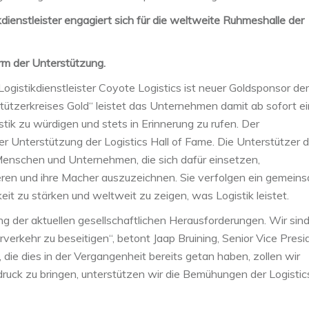
ienstleister engagiert sich für die weltweite Ruhmeshalle der
orm der Unterstützung.
Logistikdienstleister Coyote Logistics ist neuer Goldsponsor der
rstützerkreises Gold“ leistet das Unternehmen damit ab sofort e
tik zu würdigen und stets in Erinnerung zu rufen. Der
er Unterstützung der Logistics Hall of Fame. Die Unterstützer d
Menschen und Unternehmen, die sich dafür einsetzen,
ieren und ihre Macher auszuzeichnen. Sie verfolgen ein gemein
keit zu stärken und weltweit zu zeigen, was Logistik leistet.
ng der aktuellen gesellschaftlichen Herausforderungen. Wir sind
verkehr zu beseitigen“, betont Jaap Bruining, Senior Vice Presi
, die dies in der Vergangenheit bereits getan haben, zollen wir
ck zu bringen, unterstützen wir die Bemühungen der Logistics