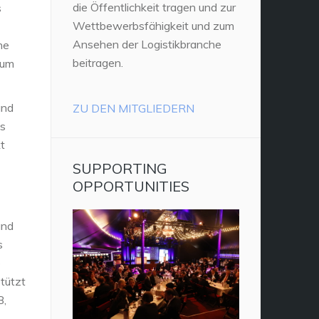
die Öffentlichkeit tragen und zur
s
Wettbewerbsfähigkeit und zum
Ansehen der Logistikbranche
ne
beitragen.
 um
und
ZU DEN MITGLIEDERN
ls
t
SUPPORTING
OPPORTUNITIES
und
s
e
stützt
B,