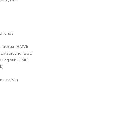
schlands
astruktur (BMVI)
 Entsorgung (BGL)
 Logistik (BME)
K)
tik (BWVL)