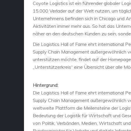
Coyote Logistics ist ein führender globaler Log
15.000 Verlader auf der Welt nutzen, um tägl
Unternehmens befinden sich in Chicago und Am
Aktivitäten immer mehr aus. So hat das Unterne
näher an den deutschen Kunden zu sein, sonder
Die Logistics Hall of Fame ehrt international P
Supply Chain Management außergewöhnlich verd
unterstützen möchte, findet auf der Homepage
„Unterstützerkreis“ eine Übersicht über alle Mög
Hintergrund:
Die Logistics Hall of Fame ehrt international P
Supply Chain Management außergewöhnlich verdi
weltweite Plattform die Meilensteine der Logi
Bedeutung der Logistik für Wirtschaft und Gesel
von Politik, Verbänden, Medien, Wirtschaft u
Bundesminister für Verkehr und digitale Infrastru