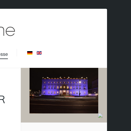
esse
R