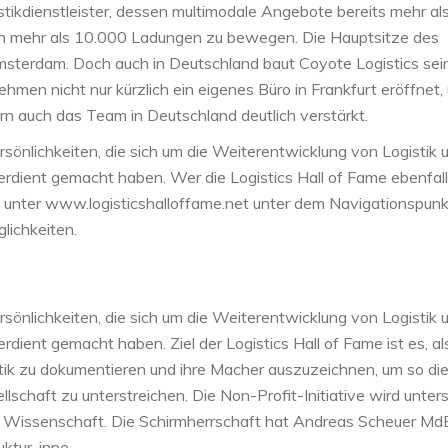
istikdienstleister, dessen multimodale Angebote bereits mehr al
ich mehr als 10.000 Ladungen zu bewegen. Die Hauptsitze des
sterdam. Doch auch in Deutschland baut Coyote Logistics sei
hmen nicht nur kürzlich ein eigenes Büro in Frankfurt eröffnet,
n auch das Team in Deutschland deutlich verstärkt.
ersönlichkeiten, die sich um die Weiterentwicklung von Logistik 
ient gemacht haben. Wer die Logistics Hall of Fame ebenfal
 unter www.logisticshalloffame.net unter dem Navigationspunk
lichkeiten.
ersönlichkeiten, die sich um die Weiterentwicklung von Logistik 
ent gemacht haben. Ziel der Logistics Hall of Fame ist es, al
stik zu dokumentieren und ihre Macher auszuzeichnen, um so di
lschaft zu unterstreichen. Die Non-Profit-Initiative wird unter
nd Wissenschaft. Die Schirmherrschaft hat Andreas Scheuer Md
ktur, inne.