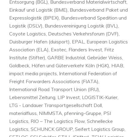
Entsorgung (BGL), Bundesverband Materialwirtschaft,
Einkauf und Logistik (BME), Bundesverband Paket und
Expresslogistik (BPEX), Bundesverband Spedition und
Logistik (DSLV), Bundesvereinigung Logistik (BVL),
Coyote Logistics, Deutsches Verkehrsforum (DVF),
Duisburger Hafen (duisport), EPAL, European Logistics
Association (ELA), Exotec, Flanders Invest, Fritz
Institute (Stifter), GARBE Industrial, Gebrüder Weiss,
Goldbeck, Häfen und Güterverkehr Köln (HGK), HIAB,
impact media projects, International Federation of
Freight Forwarders Associations (FIATA),
International Road Transport Union (IRU),
Lebensmittel Zeitung, LIP Invest, LOGISTIK-Kurier,
LTG - Landauer Transportgesellschaft Doll,
materialfluss, NIMMSTA, pfenning-Gruppe, PSI
Logistics, RIO – The Logistics Flow, Schnellecke
Logistics, SCHUNCK GROUP, Seifert Logistics Group,
SETLOG, SSI Schäfer, STILL (Stifter), TGW Logistics