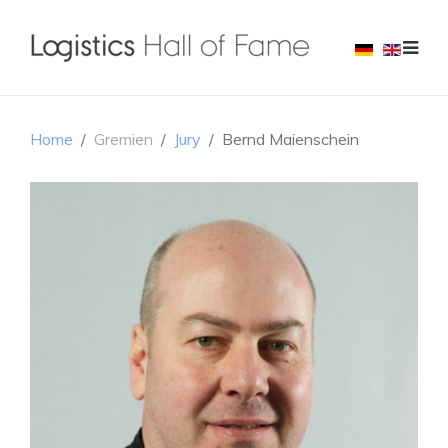
Home
Gremien
Jury
Bernd Maienschein