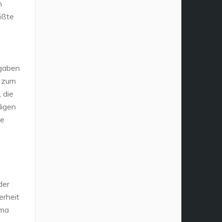
n
ößte
 gaben
, zum
 die
digen
ge
der
rheit
ema