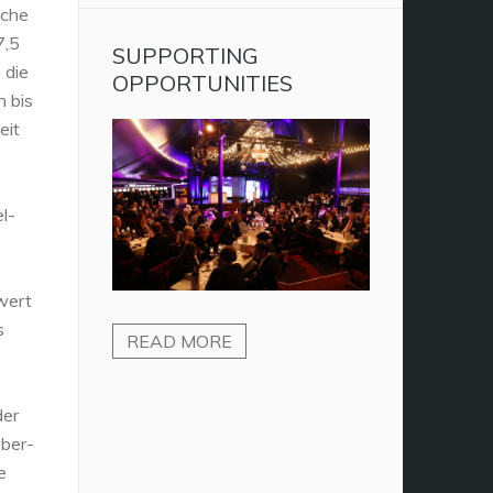
sche
7,5
SUPPORTING
 die
OPPORTUNITIES
n bis
eit
l-
swert
s
READ MORE
der
yber-
e