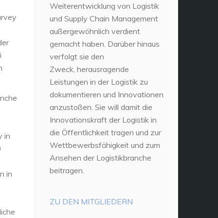
Weiterentwicklung von Logistik
urvey
und Supply Chain Management
außergewöhnlich verdient
der
gemacht haben. Darüber hinaus
i
verfolgt sie den
n
Zweck, herausragende
Leistungen in der Logistik zu
dokumentieren und Innovationen
anche
anzustoßen. Sie will damit die
Innovationskraft der Logistik in
die Öffentlichkeit tragen und zur
 in
Wettbewerbsfähigkeit und zum
0
Ansehen der Logistikbranche
beitragen.
n in
ZU DEN MITGLIEDERN
liche