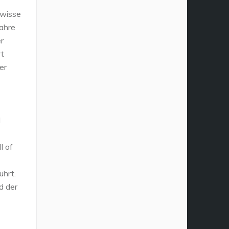
ewisse
jahre
r
rt
er
l
l of
hrt.
d der