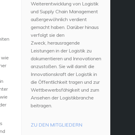
Weiterentwicklung von Logistik
und Supply Chain Management
außergewöhnlich verdient
gemacht haben. Darüber hinaus
verfolgt sie den
eiten
Zweck, herausragende
Leistungen in der Logistik zu
l wie
dokumentieren und Innovationen
ner
anzustoßen. Sie will damit die
Innovationskraft der Logistik in
in
die Öffentlichkeit tragen und zur
nter
Wettbewerbsfähigkeit und zum
owie
Ansehen der Logistikbranche
der
beitragen.
ls
ZU DEN MITGLIEDERN
und