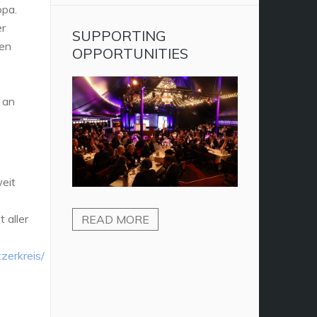
opa.
er
SUPPORTING
den
OPPORTUNITIES
 an
eit
 aller
READ MORE
zerkreis/