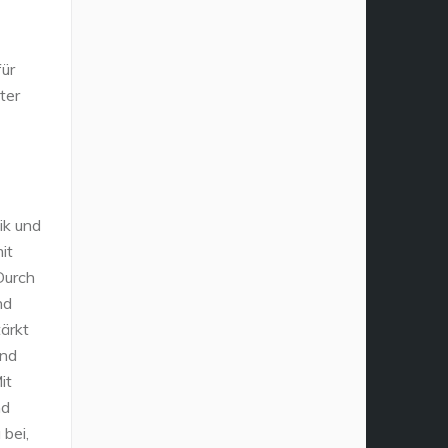
für
ter
ik und
it
Durch
nd
ärkt
und
it
nd
 bei,