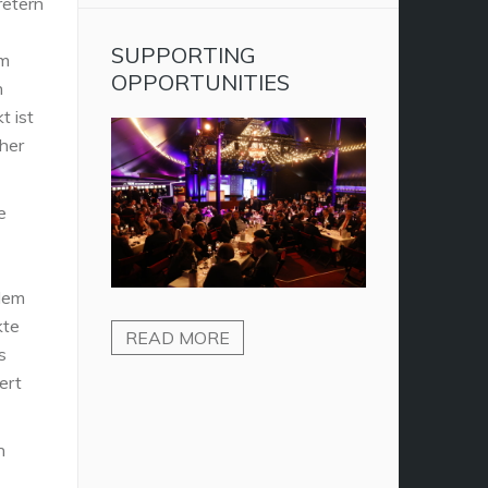
retern
SUPPORTING
um
OPPORTUNITIES
n
 ist
cher
e
 dem
kte
READ MORE
s
ert
n